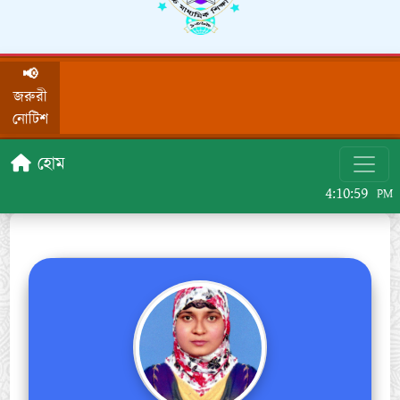
📢
জরুরী
নোটিশ
হোম
4:10:59
PM