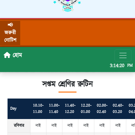
📢
জরুরী
নোটিশ
হোম
3:14:20
PM
সপ্তম শ্রেণির রুটিন
10.10-
11.00-
11.40-
12.20-
02.00-
02.40-
03.
Day
11.00
11.40
12.20
01.00
02.40
03.20
04.
রবিবার
নাই
নাই
নাই
নাই
নাই
নাই
না