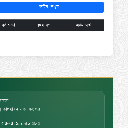
রুটিন দেখুন
ষষ্ঠ ঘণ্টা
সপ্তম ঘণ্টা
অষ্টম ঘণ্টা
বায়নে
কলিমুদ্দিন উচ্চ বিদ্যালয়
 সহায়তায় Duronto SMS