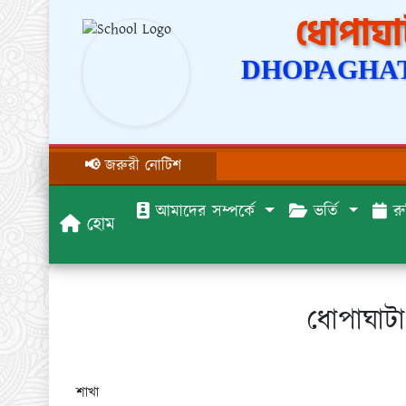
ধোপাঘাট
DHOPAGHAT
📢 জরুরী নোটিশ
আমাদের সম্পর্কে
ভর্তি
রু
হোম
ধোপাঘাটা
শাখা