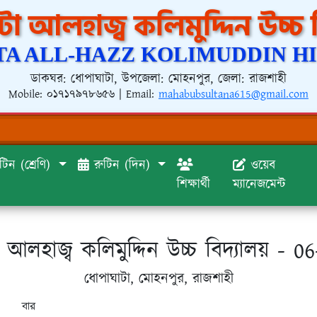
া আলহাজ্ব কলিমুদ্দিন উচ্চ 
A ALL-HAZZ KOLIMUDDIN H
ডাকঘর: ধোপাঘাটা, উপজেলা: মোহনপুর, জেলা: রাজশাহী
Mobile:
০১৭১৭৯৭৮৬৫৬
| Email:
mahabubsultana615@gmail.com
টিন (শ্রেণি)
রুটিন (দিন)
ওয়েব
শিক্ষার্থী
ম্যানেজমেন্ট
 আলহাজ্ব কলিমুদ্দিন উচ্চ বিদ্যালয় - 0
ধোপাঘাটা, মোহনপুর, রাজশাহী
বার