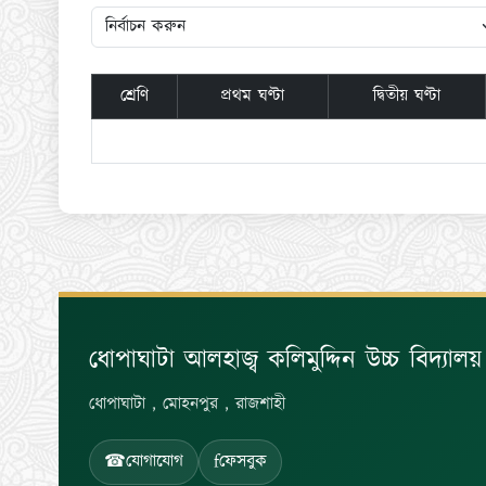
শ্রেণি
প্রথম ঘণ্টা
দ্বিতীয় ঘণ্টা
ধোপাঘাটা আলহাজ্ব কলিমুদ্দিন উচ্চ বিদ্যালয়
ধোপাঘাটা , মোহনপুর , রাজশাহী
☎
যোগাযোগ
f
ফেসবুক