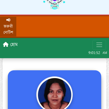
📢
জরুরী
নোটিশ
হোম
9:01:52
AM