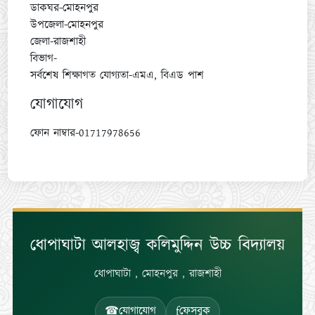
ডাকঘর-মোহনপুর
উপজেলা-মোহনপুর
জেলা-রাজশাহী
বিভাগ-
সর্বশেষ শিক্ষাগত যোগ্যতা-এমএ, বিএড পাশ
যোগাযোগ
ফোন নাম্বার-01717978656
ধোপাঘাটা আলহাজ্ব কলিমুদ্দিন উচ্চ বিদ্যালয়
ধোপাঘাটা , মোহনপুর , রাজশাহী
☎
যোগাযোগ
f
ফেসবুক